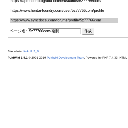
ページ名:
Site admin:
Kokoflo2_M
PukiWiki 1.5.1
© 2001-2016
PukiWiki Development Team
. Powered by PHP 7.4.33. HTML c