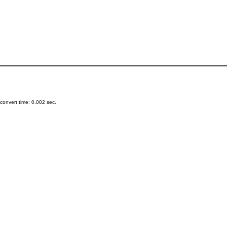
onvert time: 0.002 sec.