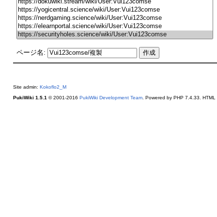
ページ名:
Site admin:
Kokoflo2_M
PukiWiki 1.5.1
© 2001-2016
PukiWiki Development Team
. Powered by PHP 7.4.33. HTML c