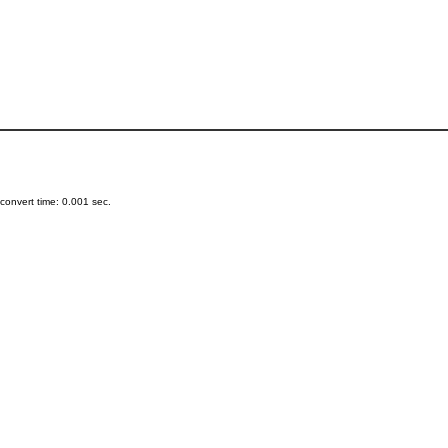
onvert time: 0.001 sec.