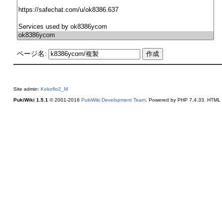
ページ名:
Site admin:
Kokoflo2_M
PukiWiki 1.5.1
© 2001-2016
PukiWiki Development Team
. Powered by PHP 7.4.33. HTML c