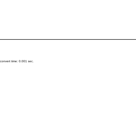
onvert time: 0.001 sec.