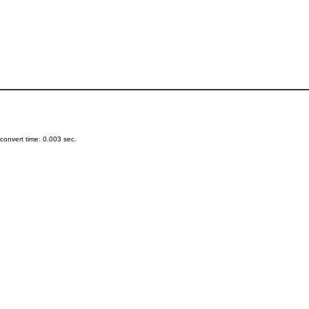
onvert time: 0.003 sec.