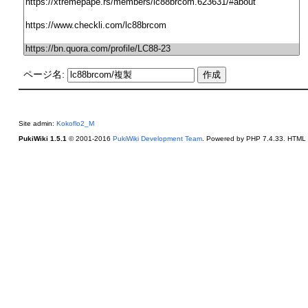
ページ名:
Site admin:
Kokoflo2_M
PukiWiki 1.5.1
© 2001-2016
PukiWiki Development Team
. Powered by PHP 7.4.33. HTML c