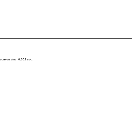
onvert time: 0.002 sec.