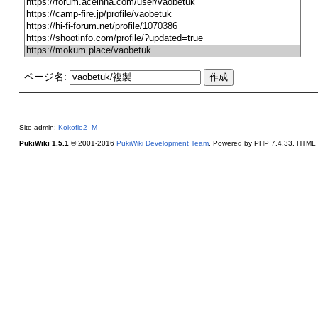
ページ名:
Site admin:
Kokoflo2_M
PukiWiki 1.5.1
© 2001-2016
PukiWiki Development Team
. Powered by PHP 7.4.33. HTML c