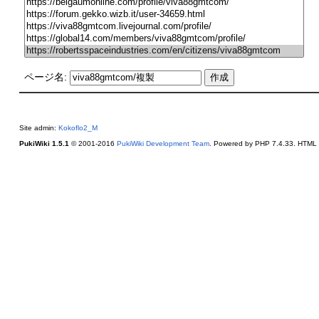
ページ名:
Site admin:
Kokoflo2_M
PukiWiki 1.5.1
© 2001-2016
PukiWiki Development Team
. Powered by PHP 7.4.33. HTML c