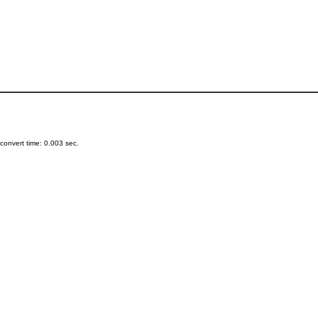
onvert time: 0.003 sec.