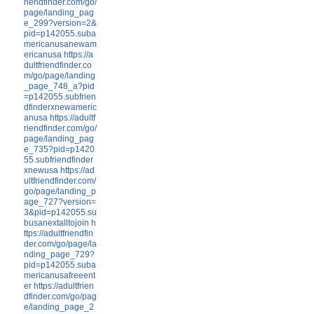
riendfinder.com/go/
page/landing_pag
e_299?version=2&
pid=p142055.suba
mericanusanewam
ericanusa
https://a
dultfriendfinder.co
m/go/page/landing
_page_748_a?pid
=p142055.subfrien
dfinderxnewameric
anusa
https://adultf
riendfinder.com/go/
page/landing_pag
e_735?pid=p1420
55.subfriendfinder
xnewusa
https://ad
ultfriendfinder.com/
go/page/landing_p
age_727?version=
3&pid=p142055.su
busanextalltojoin
h
ttps://adultfriendfin
der.com/go/page/la
nding_page_729?
pid=p142055.suba
mericanusafreeent
er
https://adultfrien
dfinder.com/go/pag
e/landing_page_2