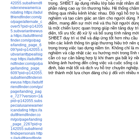
42055.subafriendfi
trọng. SHBET áp dụng nhiều lớp bảo mật nhằm đảm
nderxnewamerica
phần nâng cao uy tín thương hiệu. Hệ thống chăm
ndating
https://adul
thông qua nhiều kênh khác nhau. Đội ngũ hỗ trợ l
tfriendfinder.com/g
nghiệm và tạo cảm giác an tâm cho người dùng. N
o/page/alternate_c
điểm, mang đến sự mới mẻ và thu hút người dùng 
over5?pid=p14205
là một chiến lược quan trọng giúp nền tảng duy t
5.subvariantnewus
diện, tối ưu tốc độ xử lý và bổ sung tính năng mớ
a
https://adultfriend
SHBET duy trì vị thế và đáp ứng tốt hơn nhu cầu
finder.com/go/pag
trên các kênh thông tin giúp thương hiệu trở nên
e/landing_page_6
trọng trong việc tạo dựng niềm tin. Không chỉ là
09?pid=p142055.s
nghiệm và cập nhật các xu hướng mới trong lĩnh vự
ubvarianttypeallsig
cần có sự cân bằng hợp lý khi tham gia bất kỳ nền
nup
https://adultfrie
không ảnh hưởng đến công việc và cuộc sống cá nh
ndfinder.com/go/pa
định, bảo mật tốt và dịch vụ hỗ trợ chuyên nghiệp
ge/landing_page_
trở thành một lựa chọn đáng chú ý đối với nhiều 
609?pid=p142055.
subafriendfinderxn
ewusa
https://adultf
riendfinder.com/go/
page/landing_pag
e_727?version=1&
pid=p142055.subs
pecialusanewamer
icandating
https://a
dultfriendfinder.co
m/go/page/landing
_page_226?pid=p
142055.subafriend
findxpersonals
http
s://adultfriendfinde