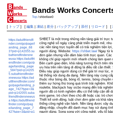
Bands Works Concert
Top
/ shbetlaw0
[
トップ
] [
編集
|
凍結
|
差分
|
バックアップ
|
添付
|
リロード
] [
SHBET là một trong những nền tảng giải trí trực t
https://adultfriendfi
công nghệ số ngày càng phát triển mạnh mẽ, nhu cầ
nder.com/go/page/l
các nền tảng trực tuyến để có trải nghiệm tiện 
anding_page_68
người dùng. Website:
https://shbet.law/
Ngay từ kh
3?pid=p142055.su
bafriendfinderxne
đơn giản nhưng vẫn đảm bảo tính trực quan. Các 
wusa
https://adultfri
không chỉ giúp người mới nhanh chóng làm quen mà
endfinder.com/go/p
Bên cạnh giao diện, khả năng tương thích trên nhi
age/landing_page
ưu hóa trên nền tảng di động là điều rất cần thi
_584?pid=p14205
Điều này giúp người dùng có thể giải trí mọi lúc
5.subafriendfinder
hệ thống nội dung đa dạng. Nền tảng này cung cấp 
xnewusa
https://ad
thuộc như bóng đá, bóng rổ, tennis, bóng chuyền và
ultfriendfinder.com/
thêm sự hứng thú trong quá trình trải nghiệm. Kh
go/page/landing_p
roulette, blackjack hay sicbo mang đến trải nghiệ
age_742?type=3&
người đã có kinh nghiệm đều có thể tiếp cận dễ d
pid=p142055.suba
mini game, trò chơi theo chủ đề hoặc các trò chơi
friendfinderxnewus
Thiết kế sinh động, luật chơi đơn giản và khả nă
a
https://adultfriend
thống công nghệ vận hành. Nền tảng được xây dựn
finder.com/go/pag
đăng nhập, chuyển đổi danh mục hay sử dụng tính 
e/landing_page_7
người dùng. Song song với công nghệ, yếu tố bảo
42?type=3&pid=p1