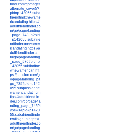
nder.com/go/page/
alternate_cover5?
pid=p142055.suba
friendfindxnewame
ricandating
https://
adultfriendfinder.co
m/go/page/landing
_page_748_b?pid
=p142055.subafrie
ndfinderxnewamer
icandating
https://a
dultfriendfinder.co
m/go/page/landing
_page_576?pid=p
142055.subfindfne
wnewamerican
htt
ps://passion.com/g
o/page/landing_pa
ge_735?pid=p142
055.subpassionne
wamericandating
h
ttps://adultfriendfin
der.com/go/page/la
nding_page_745?t
ype=3&pid=p1420
55.subafriendfinde
rxallsignup
https://
adultfriendfinder.co
m/go/page/landing