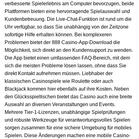
verbesserte Spielerlebnis am Computer bevorzugen, beide
Plattformen bieten eine hervorragende Spielauswahl und
Kundenbetreuung. Die Live-Chat-Funktion ist rund um die
Uhr verfügbar, so dass Sie unabhängig von der Zeitzone
sofortige Hilfe erhalten können. Bei komplexeren
Problemen bietet der 888 Casino-App-Download die
Möglichkeit, sich direkt an den Kundensupport zu wenden.
Die App bietet einen umfassenden FAQ-Bereich, mit dem
sich die meisten Probleme lösen lassen, ohne dass Sie
direkt Kontakt aufnehmen müssen. Liebhaber der
klassischen Casinospiele wie Roulette oder auch
Blackjack kommen hier ebenfalls auf ihre Kosten. Neben
den Glücksspieltischen bietet das Casino auch eine breite
Auswahl an diversen Veranstaltungen und Events.
Mehrere Tier-1-Lizenzen, unabhängige Spielprüfungen
und robuste Werkzeuge für verantwortungsvolles Spielen
sorgen zusammen für eine sichere Umgebung für mobiles
Spielen. Diese Änderungen machen eine mobile Casino-