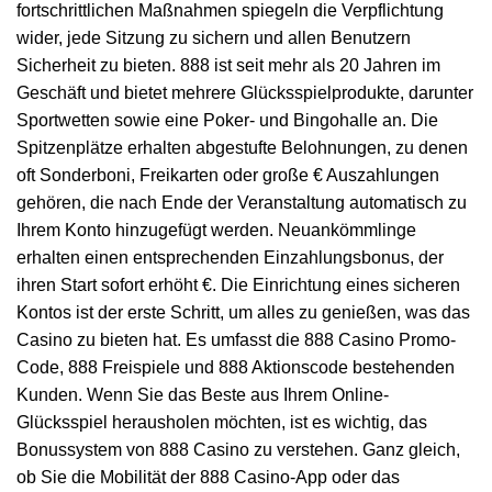
fortschrittlichen Maßnahmen spiegeln die Verpflichtung
wider, jede Sitzung zu sichern und allen Benutzern
Sicherheit zu bieten. 888 ist seit mehr als 20 Jahren im
Geschäft und bietet mehrere Glücksspielprodukte, darunter
Sportwetten sowie eine Poker- und Bingohalle an. Die
Spitzenplätze erhalten abgestufte Belohnungen, zu denen
oft Sonderboni, Freikarten oder große € Auszahlungen
gehören, die nach Ende der Veranstaltung automatisch zu
Ihrem Konto hinzugefügt werden. Neuankömmlinge
erhalten einen entsprechenden Einzahlungsbonus, der
ihren Start sofort erhöht €. Die Einrichtung eines sicheren
Kontos ist der erste Schritt, um alles zu genießen, was das
Casino zu bieten hat. Es umfasst die 888 Casino Promo-
Code, 888 Freispiele und 888 Aktionscode bestehenden
Kunden. Wenn Sie das Beste aus Ihrem Online-
Glücksspiel herausholen möchten, ist es wichtig, das
Bonussystem von 888 Casino zu verstehen. Ganz gleich,
ob Sie die Mobilität der 888 Casino-App oder das