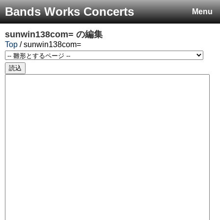
Bands Works Concerts
Menu
sunwin138com=
の編集
Top
/ sunwin138com=