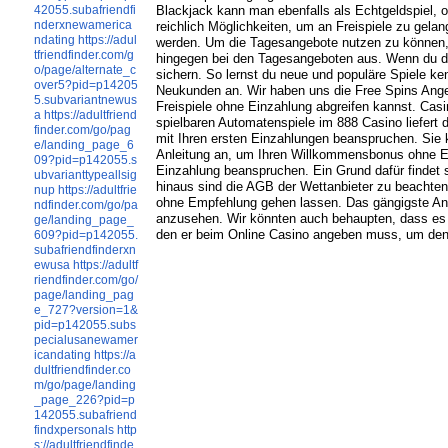
42055.subafriendfi
Blackjack kann man ebenfalls als Echtgeldspiel,
nderxnewamerica
reichlich Möglichkeiten, um an Freispiele zu gel
ndating
https://adul
werden. Um die Tagesangebote nutzen zu können, 
tfriendfinder.com/g
hingegen bei den Tagesangeboten aus. Wenn du den
o/page/alternate_c
sichern. So lernst du neue und populäre Spiele ke
over5?pid=p14205
Neukunden an. Wir haben uns die Free Spins Angebo
5.subvariantnewus
Freispiele ohne Einzahlung abgreifen kannst. Casin
a
https://adultfriend
spielbaren Automatenspiele im 888 Casino liefert
finder.com/go/pag
mit Ihren ersten Einzahlungen beanspruchen. Sie 
e/landing_page_6
Anleitung an, um Ihren Willkommensbonus ohne E
09?pid=p142055.s
Einzahlung beanspruchen. Ein Grund dafür findet s
ubvarianttypeallsig
hinaus sind die AGB der Wettanbieter zu beachten.
nup
https://adultfrie
ohne Empfehlung gehen lassen. Das gängigste Ange
ndfinder.com/go/pa
anzusehen. Wir könnten auch behaupten, dass es e
ge/landing_page_
den er beim Online Casino angeben muss, um den 
609?pid=p142055.
subafriendfinderxn
ewusa
https://adultf
riendfinder.com/go/
page/landing_pag
e_727?version=1&
pid=p142055.subs
pecialusanewamer
icandating
https://a
dultfriendfinder.co
m/go/page/landing
_page_226?pid=p
142055.subafriend
findxpersonals
http
s://adultfriendfinde