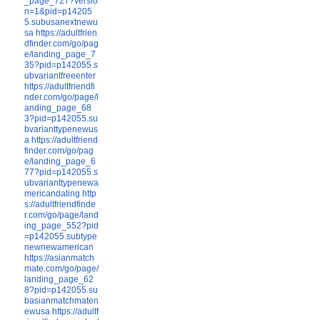
_page_727?versio
n=1&pid=p14205
5.subusanextnewu
sa
https://adultfrien
dfinder.com/go/pag
e/landing_page_7
35?pid=p142055.s
ubvariantfreeenter
https://adultfriendfi
nder.com/go/page/l
anding_page_68
3?pid=p142055.su
bvarianttypenewus
a
https://adultfriend
finder.com/go/pag
e/landing_page_6
77?pid=p142055.s
ubvarianttypenewa
mericandating
http
s://adultfriendfinde
r.com/go/page/land
ing_page_552?pid
=p142055.subtype
newnewamerican
https://asianmatch
mate.com/go/page/
landing_page_62
8?pid=p142055.su
basianmatchmaten
ewusa
https://adultf