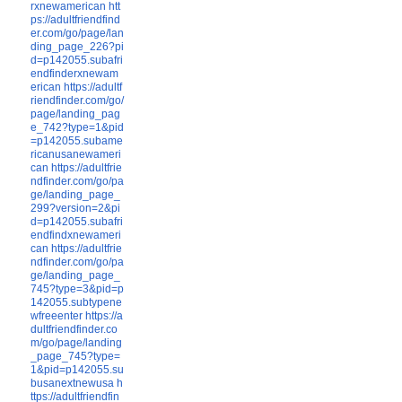
rxnewamerican
htt
ps://adultfriendfind
er.com/go/page/lan
ding_page_226?pi
d=p142055.subafri
endfinderxnewam
erican
https://adultf
riendfinder.com/go/
page/landing_pag
e_742?type=1&pid
=p142055.subame
ricanusanewameri
can
https://adultfrie
ndfinder.com/go/pa
ge/landing_page_
299?version=2&pi
d=p142055.subafri
endfindxnewameri
can
https://adultfrie
ndfinder.com/go/pa
ge/landing_page_
745?type=3&pid=p
142055.subtypene
wfreeenter
https://a
dultfriendfinder.co
m/go/page/landing
_page_745?type=
1&pid=p142055.su
busanextnewusa
h
ttps://adultfriendfin