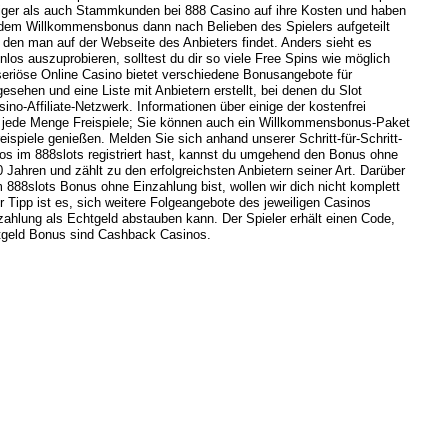
eiger als auch Stammkunden bei 888 Casino auf ihre Kosten und haben
s dem Willkommensbonus dann nach Belieben des Spielers aufgeteilt
den man auf der Webseite des Anbieters findet. Anders sieht es
s auszuprobieren, solltest du dir so viele Free Spins wie möglich
s seriöse Online Casino bietet verschiedene Bonusangebote für
sehen und eine Liste mit Anbietern erstellt, bei denen du Slot
ino-Affiliate-Netzwerk. Informationen über einige der kostenfrei
lus jede Menge Freispiele; Sie können auch ein Willkommensbonus-Paket
spiele genießen. Melden Sie sich anhand unserer Schritt-für-Schritt-
s im 888slots registriert hast, kannst du umgehend den Bonus ohne
 Jahren und zählt zu den erfolgreichsten Anbietern seiner Art. Darüber
 888slots Bonus ohne Einzahlung bist, wollen wir dich nicht komplett
 Tipp ist es, sich weitere Folgeangebote des jeweiligen Casinos
ahlung als Echtgeld abstauben kann. Der Spieler erhält einen Code,
htgeld Bonus sind Cashback Casinos.