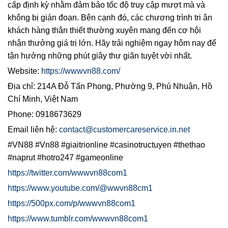
cấp định kỳ nhằm đảm bảo tốc độ truy cập mượt mà và
không bị gián đoạn. Bên cạnh đó, các chương trình tri ân
khách hàng thân thiết thường xuyên mang đến cơ hội
nhận thưởng giá trị lớn. Hãy trải nghiệm ngay hôm nay để
tận hưởng những phút giây thư giãn tuyệt vời nhất.
Website:
https://wwwvn88.com/
Địa chỉ: 214A Đỗ Tấn Phong, Phường 9, Phú Nhuận, Hồ
Chí Minh, Việt Nam
Phone: 0918673629
Email liên hệ:
contact@customercareservice.in.net
#VN88 #Vn88 #giaitrionline #casinotructuyen #thethao
#naprut #hotro247 #gameonline
https://twitter.com/wwwvn88com1
https://www.youtube.com/@wwvn88cm1
https://500px.com/p/wwwvn88com1
https://www.tumblr.com/wwwvn88com1