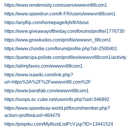
https://www.renderosity.com/users/wwwvn88com1
https://www.speedrun.com/fr-FR/users/wwwvn88com1
https://anyflip.com/homepage/kjfxf#About
https://www.giveawayoftheday.com/forums/profile/1776730
https://www.growkudos.com/profile/wwwvn_88com1
https://www.chordie.com/forum/profile.php?id=2500401
https://partecipa.poliste.com/profiles/wwwvn88com1/activity
https://allmyfaves.com/wwwvn88com1
https://www.ixawiki.com/link.php?
url=https%3A%2F%2Fwwwvn88.com%2F
https://www.bandlab.com/wwwvn88com1
https://xoops.ec-cube.net/userinfo.php?uid=346892
https://www.speedway-world.pl/forum/member.php?
action=profile&uid=464479
https://poipiku.com/MyIllustListPcV.jsp?ID=13441524