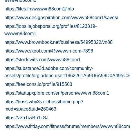
wwwvn88com1
https://files.fm/wwwvn88com1/info
https://www.designspiration.com/wwwvn88com1/saves/
https://jobs.lajobsportal.org/profiles/8123819-
wwwvn88com1
https://www.brownbook.net/business/54995322/vn88
https://www.skool.com/@wwwvn-com-7896
https://stocktwits.com/wwwvn88com1
https://substance3d.adobe.com/community-
assets/profile/org.adobe.user:1862261A69D6A98D0A495
https://freeicons.io/profile/915503
https://startupxplore.com/en/person/wwwvn88com1
https://boss.why3s.cc/boss/home.php?
mod=space&uid=260463
https://zzb.bz/Bn1cSJ
https://www.fitday.com/fitness/forums/members/wwwvn88com