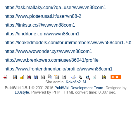
https://ask.mallaky.com/?qa=user/wwwvn88com1
https://www.plotterusati.it/user/vn88-2
https://linksta.cc/@wwwvn88com1
https://undrtone.com/wwwvn88com1
https://leakedmodels.com/forum/members/wwwvn88com1.70
https://www.wowonder.xyz/wwwvn88com1
http://www.brenkoweb.com/user/86041/profile
https://www.frontendmentor.io/profile/wwwvn88com1
Site admin:
Kokoflo2_M
PukiWiki 1.5.1
© 2001-2016
PukiWiki Development Team
. Designed by
180style
. Powered by PHP . HTML convert time: 0.007 sec.