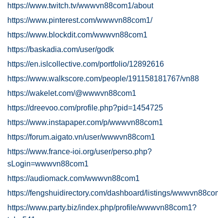
https://www.twitch.tv/wwwvn88com1/about
https://www.pinterest.com/wwwvn88com1/
https://www.blockdit.com/wwwvn88com1
https://baskadia.com/user/godk
https://en.islcollective.com/portfolio/12892616
https://www.walkscore.com/people/191158181767/vn88
https://wakelet.com/@wwwvn88com1
https://dreevoo.com/profile.php?pid=1454725
https://www.instapaper.com/p/wwwvn88com1
https://forum.aigato.vn/user/wwwvn88com1
https://www.france-ioi.org/user/perso.php?
sLogin=wwwvn88com1
https://audiomack.com/wwwvn88com1
https://fengshuidirectory.com/dashboard/listings/wwwvn88co
https://www.party.biz/index.php/profile/wwwvn88com1?